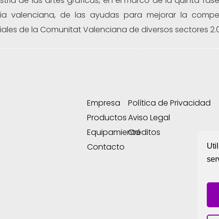
ustria de las artes gráficas, en el marco de la quinta fa
ria valenciana, de las ayudas para mejorar la compet
riales de la Comunitat Valenciana de diversos sectores 2.
Empresa
Política de Privacidad
Productos
Aviso Legal
Equipamiento
Créditos
Contacto
Uti
ser