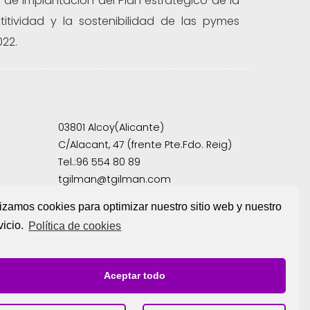
se de implantación del Plan estratégico de la
itividad y la sostenibilidad de las pymes
022.
03801 Alcoy(Alicante)
C/Alacant, 47 (frente Pte.Fdo. Reig)
Tel.:
96 554 80 89
tgilman@tgilman.com
lizamos cookies para optimizar nuestro sitio web y nuestro
vicio.
Política de cookies
Aceptar todo