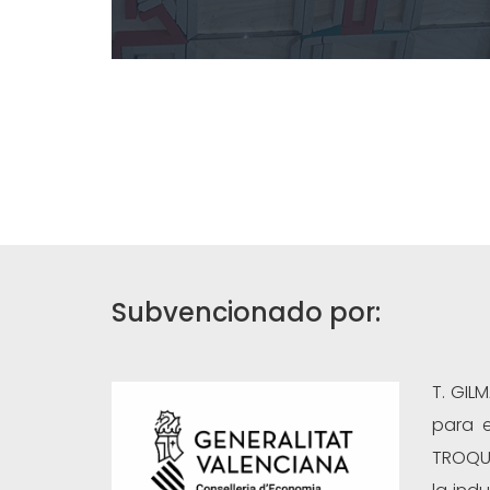
Subvencionado por:
T. GIL
para e
TROQUE