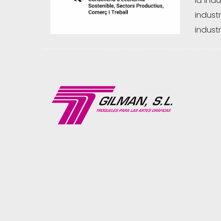
la ind
indust
indust