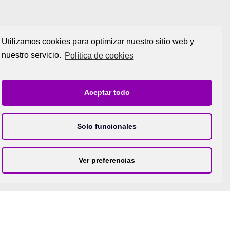
Utilizamos cookies para optimizar nuestro sitio web y
nuestro servicio.
Política de cookies
Aceptar todo
Solo funcionales
Política de Privacidad
Aviso Legal
Ver preferencias
Créditos
03801 Alcoy(Alicante)
C/Alacant, 47 (frente Pte.Fdo. Reig)
Tel.:
96 554 80 89